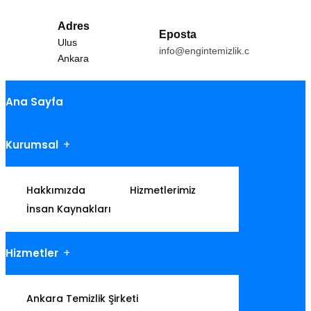
Adres
Eposta
Ulus
info@engintemizlik.com
Ankara
Ana Sayfa
Kurumsal
Hakkımızda
Hizmetlerimiz
İnsan Kaynakları
Hizmetler
Ankara Temizlik Şirketi