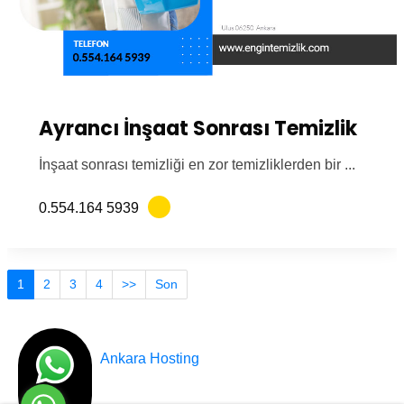
Ayrancı İnşaat Sonrası Temizlik
İnşaat sonrası temizliği en zor temizliklerden bir ...
0.554.164 5939
1
2
3
4
>>
Son
Tasarım
Ankara Hosting
© Engin Temizlik Ankara Türkiye 2012 - 2025