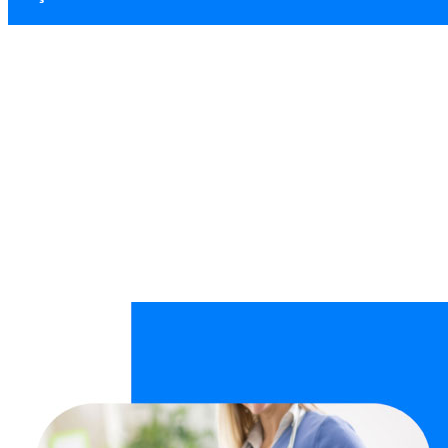
Karapürçek Temiz
Ana Sayfa
Hizmet Bölgeleri
Karapürçek Temizlik Hizmeti