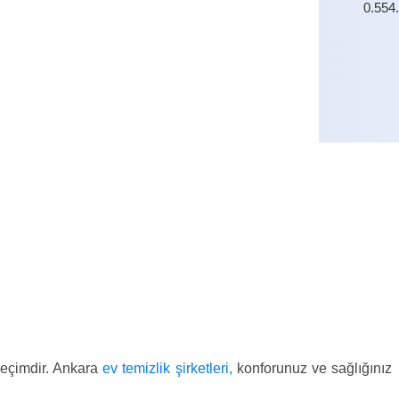
0.554
0.554
 seçimdir. Ankara
ev temizlik şirketleri,
konforunuz ve sağlığınız