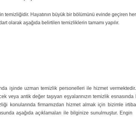
o evin temizliğidir. Hayatının büyük bir bölümünü evinde geçiren
rt olarak aşağıda belirtilen temizliklerin tamamı yapılır.
nda işinde uzman temizlik personelleri ile hizmet vermektedir. 
lecek veya antik değer taşıyan eşyalarınızın temizlik esnasında
mizliği konularında firmamızdan hizmet almak için bizimle irti
nusunda aşağıda açıklamaları ile bilginize sunulmuştur. Engin 