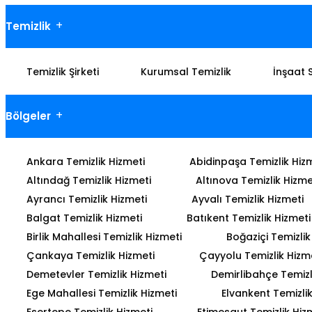
Temizlik
Temizlik Şirketi
Kurumsal Temizlik
İnşaat 
Bölgeler
Ankara Temizlik Hizmeti
Abidinpaşa Temizlik Hiz
Altındağ Temizlik Hizmeti
Altınova Temizlik Hizme
Ayrancı Temizlik Hizmeti
Ayvalı Temizlik Hizmeti
Balgat Temizlik Hizmeti
Batıkent Temizlik Hizmeti
Birlik Mahallesi Temizlik Hizmeti
Boğaziçi Temizlik
Çankaya Temizlik Hizmeti
Çayyolu Temizlik Hizm
Demetevler Temizlik Hizmeti
Demirlibahçe Temizl
Ege Mahallesi Temizlik Hizmeti
Elvankent Temizlik
Esertepe Temizlik Hizmeti
Etimesgut Temizlik Hiz