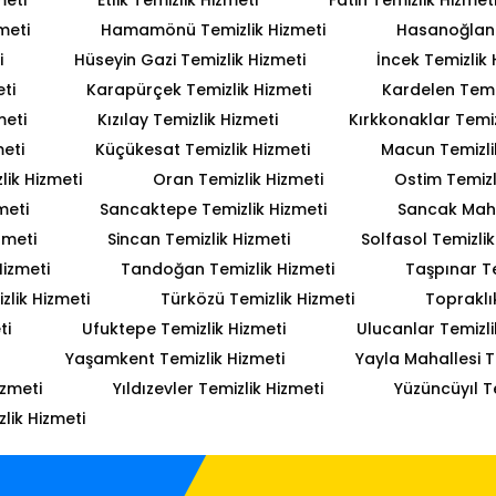
meti
Hamamönü Temizlik Hizmeti
Hasanoğlan 
i
Hüseyin Gazi Temizlik Hizmeti
İncek Temizlik 
ti
Karapürçek Temizlik Hizmeti
Kardelen Temiz
meti
Kızılay Temizlik Hizmeti
Kırkkonaklar Temiz
meti
Küçükesat Temizlik Hizmeti
Macun Temizli
lik Hizmeti
Oran Temizlik Hizmeti
Ostim Temizl
meti
Sancaktepe Temizlik Hizmeti
Sancak Mahal
zmeti
Sincan Temizlik Hizmeti
Solfasol Temizlik
Hizmeti
Tandoğan Temizlik Hizmeti
Taşpınar Te
lik Hizmeti
Türközü Temizlik Hizmeti
Topraklı
ti
Ufuktepe Temizlik Hizmeti
Ulucanlar Temizli
Yaşamkent Temizlik Hizmeti
Yayla Mahallesi T
izmeti
Yıldızevler Temizlik Hizmeti
Yüzüncüyıl T
lik Hizmeti