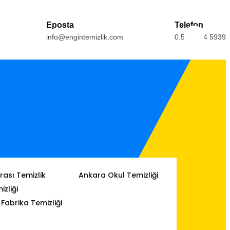
Eposta
Telefon
info@engintemizlik.com
0.554.164 5939
ası Temizlik
Ankara Okul Temizliği
izliği
Fabrika Temizliği