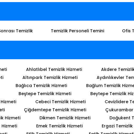
Sonrası Temizlik
Temizlik Personeli Temini
Ofis 
meti
Ahlatlıbel Temizlik Hizmeti
Akdere Temizli
ti
Altınpark Temizlik Hizmeti
Aydınlıkevler Tem
Bağlıca Temizlik Hizmeti
Bağlum Temizlik Hizme
Beştepe Temizlik Hizmeti
Beytepe Temizlik Hi
 Hizmeti
Cebeci Temizlik Hizmeti
Cevizlidere Te
eti
Çiğdemtepe Temizlik Hizmeti
Çukurambar T
ik Hizmeti
Dikmen Temizlik Hizmeti
Doğukent T
 Hizmeti
Emek Temizlik Hizmeti
Ergazi Temizlik
meti
Etlik Temizlik Hizmeti
Fatih Temizlik Hizmet