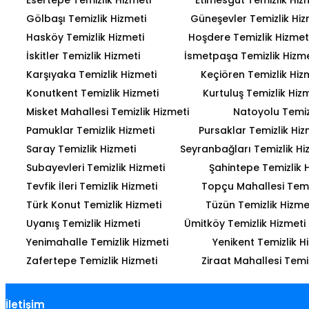
Gölbaşı Temizlik Hizmeti
Güneşevler Temizlik Hiz
Hasköy Temizlik Hizmeti
Hoşdere Temizlik Hizmet
İskitler Temizlik Hizmeti
İsmetpaşa Temizlik Hizme
Karşıyaka Temizlik Hizmeti
Keçiören Temizlik Hiz
Konutkent Temizlik Hizmeti
Kurtuluş Temizlik Hiz
Misket Mahallesi Temizlik Hizmeti
Natoyolu Temiz
Pamuklar Temizlik Hizmeti
Pursaklar Temizlik Hiz
Saray Temizlik Hizmeti
Seyranbağları Temizlik Hi
Subayevleri Temizlik Hizmeti
Şahintepe Temizlik 
Tevfik İleri Temizlik Hizmeti
Topçu Mahallesi Temiz
Türk Konut Temizlik Hizmeti
Tüzün Temizlik Hizme
Uyanış Temizlik Hizmeti
Ümitköy Temizlik Hizmeti
Yenimahalle Temizlik Hizmeti
Yenikent Temizlik H
Zafertepe Temizlik Hizmeti
Ziraat Mahallesi Temiz
İletişim