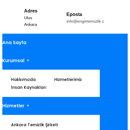
Adres
Eposta
Ulus
info@engintemizlik.com
Ankara
Ana Sayfa
Kurumsal
Hakkımızda
Hizmetlerimiz
İnsan Kaynakları
Hizmetler
Ankara Temizlik Şirketi