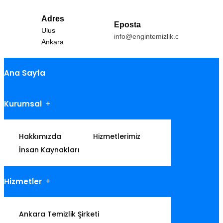
Adres
Eposta
Ulus
info@engintemizlik.com
Ankara
Ana Sayfa
Kurumsal
Hakkımızda
Hizmetlerimiz
İnsan Kaynakları
Hizmetler
Ankara Temizlik Şirketi