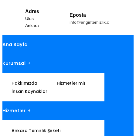
Adres
Eposta
Ulus
info@engintemizlik.com
Ankara
Ana Sayfa
Kurumsal
Hakkımızda
Hizmetlerimiz
İnsan Kaynakları
Hizmetler
Ankara Temizlik Şirketi