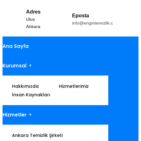
Adres
Eposta
Ulus
info@engintemizlik.com
Ankara
Ana Sayfa
Kurumsal
Hakkımızda
Hizmetlerimiz
İnsan Kaynakları
Hizmetler
Ankara Temizlik Şirketi