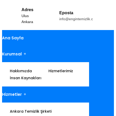
Adres
Eposta
Ulus
info@engintemizlik.com
Ankara
Ana Sayfa
Kurumsal
Hakkımızda
Hizmetlerimiz
İnsan Kaynakları
Hizmetler
Ankara Temizlik Şirketi