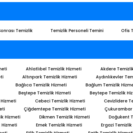
Sonrası Temizlik
Temizlik Personeli Temini
Ofis 
meti
Ahlatlıbel Temizlik Hizmeti
Akdere Temizli
ti
Altınpark Temizlik Hizmeti
Aydınlıkevler Tem
Bağlıca Temizlik Hizmeti
Bağlum Temizlik Hizme
Beştepe Temizlik Hizmeti
Beytepe Temizlik Hi
 Hizmeti
Cebeci Temizlik Hizmeti
Cevizlidere Te
eti
Çiğdemtepe Temizlik Hizmeti
Çukurambar T
ik Hizmeti
Dikmen Temizlik Hizmeti
Doğukent T
 Hizmeti
Emek Temizlik Hizmeti
Ergazi Temizlik
meti
Etlik Temizlik Hizmeti
Fatih Temizlik Hizmet