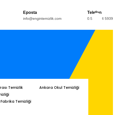
Eposta
Telefon
info@engintemizlik.com
0.554.164 5939
ası Temizlik
Ankara Okul Temizliği
izliği
Fabrika Temizliği