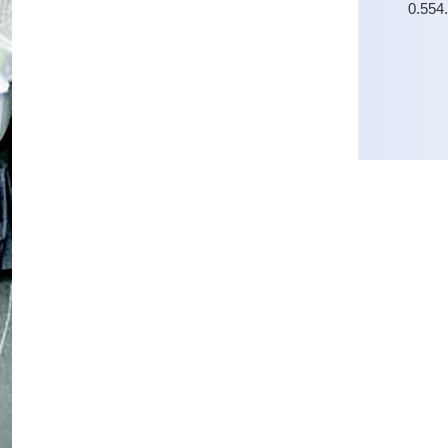
0.554
0.554