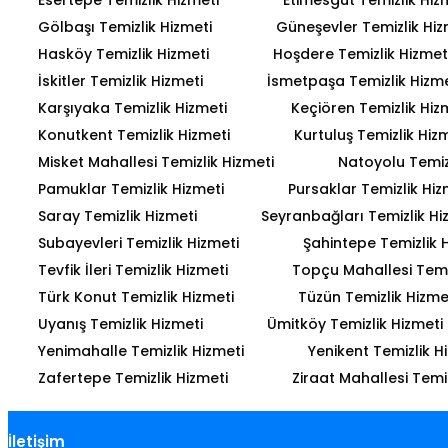
Gölbaşı Temizlik Hizmeti
Güneşevler Temizlik Hiz
Hasköy Temizlik Hizmeti
Hoşdere Temizlik Hizmet
İskitler Temizlik Hizmeti
İsmetpaşa Temizlik Hizme
Karşıyaka Temizlik Hizmeti
Keçiören Temizlik Hiz
Konutkent Temizlik Hizmeti
Kurtuluş Temizlik Hiz
Misket Mahallesi Temizlik Hizmeti
Natoyolu Temiz
Pamuklar Temizlik Hizmeti
Pursaklar Temizlik Hiz
Saray Temizlik Hizmeti
Seyranbağları Temizlik Hi
Subayevleri Temizlik Hizmeti
Şahintepe Temizlik 
Tevfik İleri Temizlik Hizmeti
Topçu Mahallesi Temiz
Türk Konut Temizlik Hizmeti
Tüzün Temizlik Hizme
Uyanış Temizlik Hizmeti
Ümitköy Temizlik Hizmeti
Yenimahalle Temizlik Hizmeti
Yenikent Temizlik H
Zafertepe Temizlik Hizmeti
Ziraat Mahallesi Temiz
İletişim