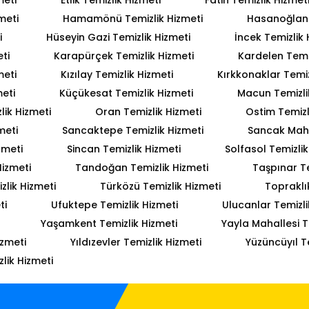
meti
Hamamönü Temizlik Hizmeti
Hasanoğlan 
i
Hüseyin Gazi Temizlik Hizmeti
İncek Temizlik 
ti
Karapürçek Temizlik Hizmeti
Kardelen Temiz
meti
Kızılay Temizlik Hizmeti
Kırkkonaklar Temiz
meti
Küçükesat Temizlik Hizmeti
Macun Temizli
lik Hizmeti
Oran Temizlik Hizmeti
Ostim Temizl
meti
Sancaktepe Temizlik Hizmeti
Sancak Mahal
zmeti
Sincan Temizlik Hizmeti
Solfasol Temizlik
Hizmeti
Tandoğan Temizlik Hizmeti
Taşpınar Te
lik Hizmeti
Türközü Temizlik Hizmeti
Topraklı
ti
Ufuktepe Temizlik Hizmeti
Ulucanlar Temizli
Yaşamkent Temizlik Hizmeti
Yayla Mahallesi T
izmeti
Yıldızevler Temizlik Hizmeti
Yüzüncüyıl T
lik Hizmeti