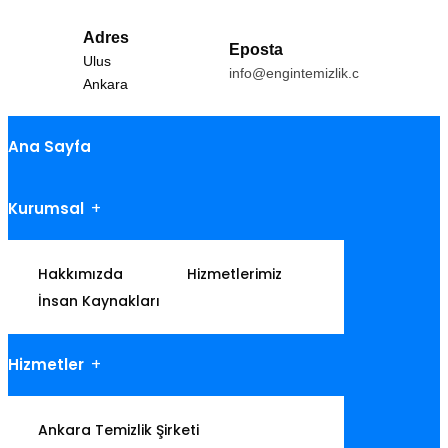
Adres
Eposta
Ulus
info@engintemizlik.com
Ankara
Ana Sayfa
Kurumsal
Hakkımızda
Hizmetlerimiz
İnsan Kaynakları
Hizmetler
Ankara Temizlik Şirketi