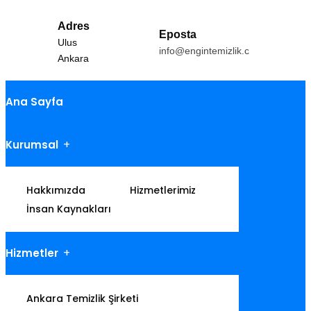
Adres
Eposta
Ulus
info@engintemizlik.com
Ankara
Ana Sayfa
Kurumsal
Hakkımızda
Hizmetlerimiz
İnsan Kaynakları
Hizmetler
Ankara Temizlik Şirketi