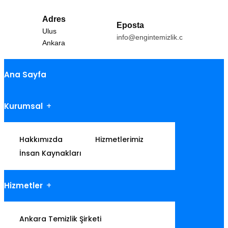
Adres
Eposta
Ulus
info@engintemizlik.com
Ankara
Ana Sayfa
Kurumsal
Hakkımızda
Hizmetlerimiz
İnsan Kaynakları
Hizmetler
Ankara Temizlik Şirketi