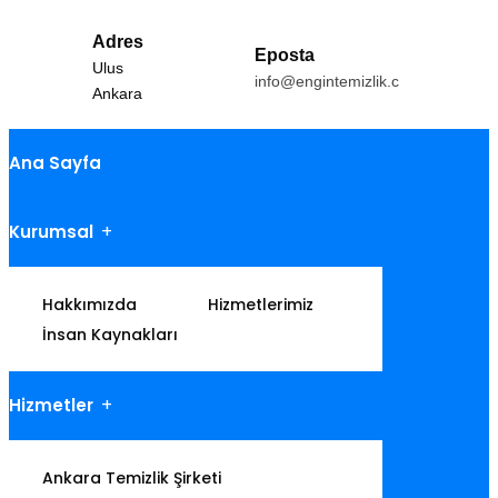
Adres
Eposta
Ulus
info@engintemizlik.com
Ankara
Ana Sayfa
Kurumsal
Hakkımızda
Hizmetlerimiz
İnsan Kaynakları
Hizmetler
Ankara Temizlik Şirketi