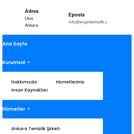
Adres
Eposta
Ulus
info@engintemizlik.com
Ankara
Ana Sayfa
Kurumsal
Hakkımızda
Hizmetlerimiz
İnsan Kaynakları
Hizmetler
Ankara Temizlik Şirketi