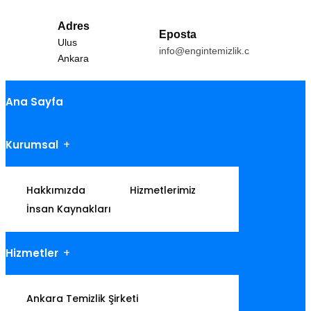
Adres
Eposta
Ulus
info@engintemizlik.com
Ankara
Ana Sayfa
Kurumsal
Hakkımızda
Hizmetlerimiz
İnsan Kaynakları
Hizmetler
Ankara Temizlik Şirketi