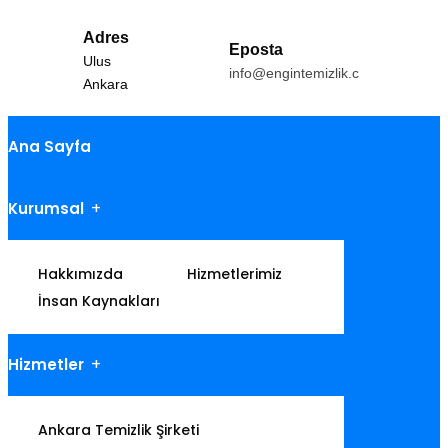
Adres
Eposta
Ulus
info@engintemizlik.com
Ankara
Ana Sayfa
Kurumsal
Hakkımızda
Hizmetlerimiz
İnsan Kaynakları
Hizmetler
Ankara Temizlik Şirketi