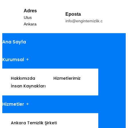
Adres
Eposta
Ulus
info@engintemizlik.com
Ankara
Ana Sayfa
Kurumsal
Hakkımızda
Hizmetlerimiz
İnsan Kaynakları
Hizmetler
Ankara Temizlik Şirketi