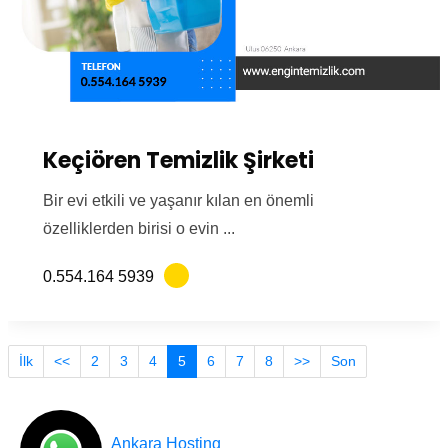
Keçiören Temizlik Şirketi
Bir evi etkili ve yaşanır kılan en önemli
özelliklerden birisi o evin ...
0.554.164 5939
İlk
<<
2
3
4
5
6
7
8
>>
Son
Tasarım
Ankara Hosting