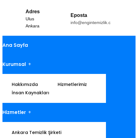
Adres
Eposta
Ulus
info@engintemizlik.com
Ankara
Ana Sayfa
Kurumsal
Hakkımızda
Hizmetlerimiz
İnsan Kaynakları
Hizmetler
Ankara Temizlik Şirketi