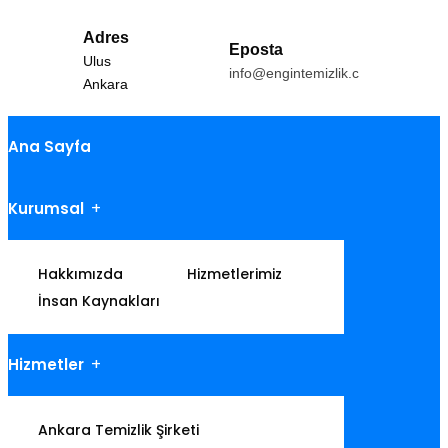
Adres
Eposta
Ulus
info@engintemizlik.com
Ankara
Ana Sayfa
Kurumsal
Hakkımızda
Hizmetlerimiz
İnsan Kaynakları
Hizmetler
Ankara Temizlik Şirketi