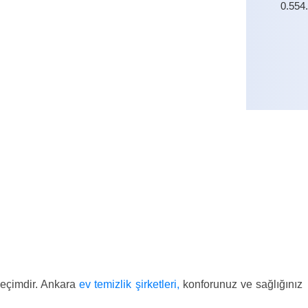
0.554
0.554
 seçimdir. Ankara
ev temizlik şirketleri,
konforunuz ve sağlığınız