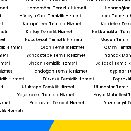
meti
Hamamönü Temizlik Hizmeti
Hasanoğlan 
i
Hüseyin Gazi Temizlik Hizmeti
İncek Temizlik 
ti
Karapürçek Temizlik Hizmeti
Kardelen Temiz
meti
Kızılay Temizlik Hizmeti
Kırkkonaklar Temiz
meti
Küçükesat Temizlik Hizmeti
Macun Temizli
lik Hizmeti
Oran Temizlik Hizmeti
Ostim Temizl
meti
Sancaktepe Temizlik Hizmeti
Sancak Mahal
zmeti
Sincan Temizlik Hizmeti
Solfasol Temizlik
Hizmeti
Tandoğan Temizlik Hizmeti
Taşpınar Te
lik Hizmeti
Türközü Temizlik Hizmeti
Topraklı
ti
Ufuktepe Temizlik Hizmeti
Ulucanlar Temizli
Yaşamkent Temizlik Hizmeti
Yayla Mahallesi T
izmeti
Yıldızevler Temizlik Hizmeti
Yüzüncüyıl T
lik Hizmeti