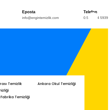
Eposta
Telefon
info@engintemizlik.com
0.554.164 5939
ası Temizlik
Ankara Okul Temizliği
izliği
Fabrika Temizliği