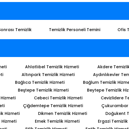
Sonrası Temizlik
Temizlik Personeli Temini
Ofis 
meti
Ahlatlıbel Temizlik Hizmeti
Akdere Temizli
ti
Altınpark Temizlik Hizmeti
Aydınlıkevler Tem
Bağlıca Temizlik Hizmeti
Bağlum Temizlik Hizme
Beştepe Temizlik Hizmeti
Beytepe Temizlik Hi
 Hizmeti
Cebeci Temizlik Hizmeti
Cevizlidere Te
eti
Çiğdemtepe Temizlik Hizmeti
Çukurambar T
ik Hizmeti
Dikmen Temizlik Hizmeti
Doğukent T
 Hizmeti
Emek Temizlik Hizmeti
Ergazi Temizlik
meti
Etlik Temizlik Hizmeti
Fatih Temizlik Hizmet