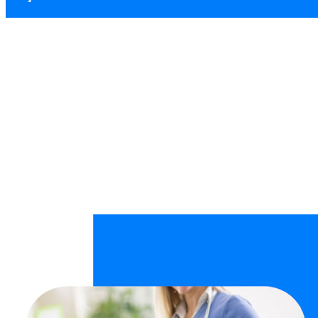
Seyranbağları Tem
Ana Sayfa
Temizlik Şirketi
Seyranbağları Temizlik Şirketi