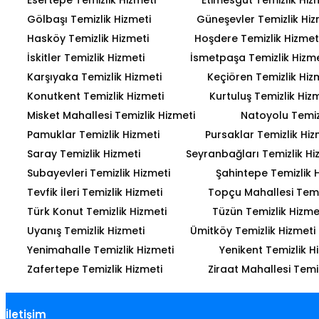
Gölbaşı Temizlik Hizmeti
Güneşevler Temizlik Hiz
Hasköy Temizlik Hizmeti
Hoşdere Temizlik Hizmet
İskitler Temizlik Hizmeti
İsmetpaşa Temizlik Hizme
Karşıyaka Temizlik Hizmeti
Keçiören Temizlik Hiz
Konutkent Temizlik Hizmeti
Kurtuluş Temizlik Hiz
Misket Mahallesi Temizlik Hizmeti
Natoyolu Temiz
Pamuklar Temizlik Hizmeti
Pursaklar Temizlik Hiz
Saray Temizlik Hizmeti
Seyranbağları Temizlik Hi
Subayevleri Temizlik Hizmeti
Şahintepe Temizlik 
Tevfik İleri Temizlik Hizmeti
Topçu Mahallesi Temiz
Türk Konut Temizlik Hizmeti
Tüzün Temizlik Hizme
Uyanış Temizlik Hizmeti
Ümitköy Temizlik Hizmeti
Yenimahalle Temizlik Hizmeti
Yenikent Temizlik H
Zafertepe Temizlik Hizmeti
Ziraat Mahallesi Temiz
İletişim