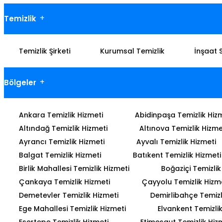
Temizlik
Temizlik Şirketi
Kurumsal Temizlik
İnşaat 
Bölgeler
Ankara Temizlik Hizmeti
Abidinpaşa Temizlik Hiz
Altındağ Temizlik Hizmeti
Altınova Temizlik Hizme
Ayrancı Temizlik Hizmeti
Ayvalı Temizlik Hizmeti
Balgat Temizlik Hizmeti
Batıkent Temizlik Hizmeti
Birlik Mahallesi Temizlik Hizmeti
Boğaziçi Temizlik
Çankaya Temizlik Hizmeti
Çayyolu Temizlik Hizm
Demetevler Temizlik Hizmeti
Demirlibahçe Temizl
Ege Mahallesi Temizlik Hizmeti
Elvankent Temizlik
Esertepe Temizlik Hizmeti
Etimesgut Temizlik Hiz