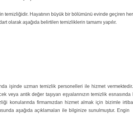
o evin temizliğidir. Hayatının büyük bir bölümünü evinde geçiren
rt olarak aşağıda belirtilen temizliklerin tamamı yapılır.
nda işinde uzman temizlik personelleri ile hizmet vermektedir. 
lecek veya antik değer taşıyan eşyalarınızın temizlik esnasında
mizliği konularında firmamızdan hizmet almak için bizimle irti
nusunda aşağıda açıklamaları ile bilginize sunulmuştur. Engin 