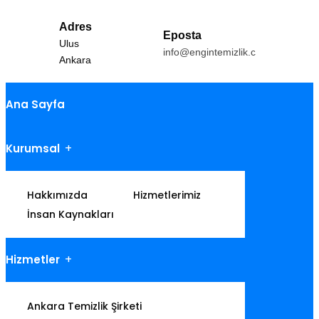
Adres
Eposta
Ulus
info@engintemizlik.com
Ankara
Ana Sayfa
Kurumsal
Hakkımızda
Hizmetlerimiz
İnsan Kaynakları
Hizmetler
Ankara Temizlik Şirketi