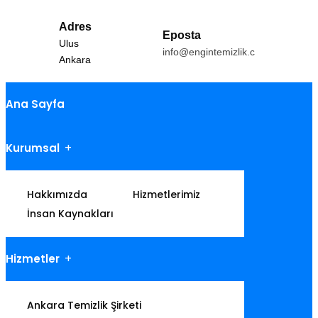
Adres
Eposta
Ulus
info@engintemizlik.com
Ankara
Ana Sayfa
Kurumsal
Hakkımızda
Hizmetlerimiz
İnsan Kaynakları
Hizmetler
Ankara Temizlik Şirketi