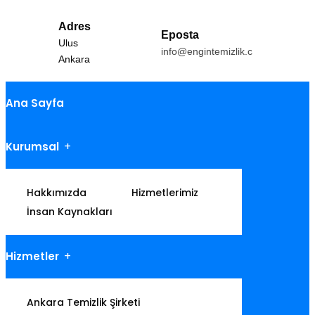
Adres
Eposta
Ulus
info@engintemizlik.com
Ankara
Ana Sayfa
Kurumsal
Hakkımızda
Hizmetlerimiz
İnsan Kaynakları
Hizmetler
Ankara Temizlik Şirketi