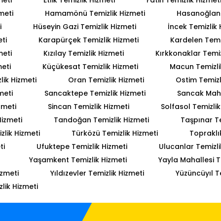
meti
Hamamönü Temizlik Hizmeti
Hasanoğlan 
i
Hüseyin Gazi Temizlik Hizmeti
İncek Temizlik 
ti
Karapürçek Temizlik Hizmeti
Kardelen Temiz
meti
Kızılay Temizlik Hizmeti
Kırkkonaklar Temiz
meti
Küçükesat Temizlik Hizmeti
Macun Temizli
lik Hizmeti
Oran Temizlik Hizmeti
Ostim Temizl
meti
Sancaktepe Temizlik Hizmeti
Sancak Mahal
zmeti
Sincan Temizlik Hizmeti
Solfasol Temizlik
Hizmeti
Tandoğan Temizlik Hizmeti
Taşpınar Te
lik Hizmeti
Türközü Temizlik Hizmeti
Topraklı
ti
Ufuktepe Temizlik Hizmeti
Ulucanlar Temizli
Yaşamkent Temizlik Hizmeti
Yayla Mahallesi T
izmeti
Yıldızevler Temizlik Hizmeti
Yüzüncüyıl T
lik Hizmeti