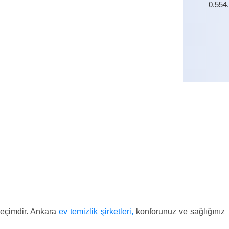
0.554
0.554
 seçimdir. Ankara
ev temizlik şirketleri,
konforunuz ve sağlığınız