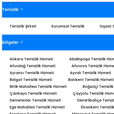
Temizlik
Temizlik Şirketi
Kurumsal Temizlik
İnşaat 
Bölgeler
Ankara Temizlik Hizmeti
Abidinpaşa Temizlik Hiz
Altındağ Temizlik Hizmeti
Altınova Temizlik Hizme
Ayrancı Temizlik Hizmeti
Ayvalı Temizlik Hizmeti
Balgat Temizlik Hizmeti
Batıkent Temizlik Hizmeti
Birlik Mahallesi Temizlik Hizmeti
Boğaziçi Temizlik
Çankaya Temizlik Hizmeti
Çayyolu Temizlik Hizm
Demetevler Temizlik Hizmeti
Demirlibahçe Temizl
Ege Mahallesi Temizlik Hizmeti
Elvankent Temizlik
Esertepe Temizlik Hizmeti
Etimesgut Temizlik Hiz