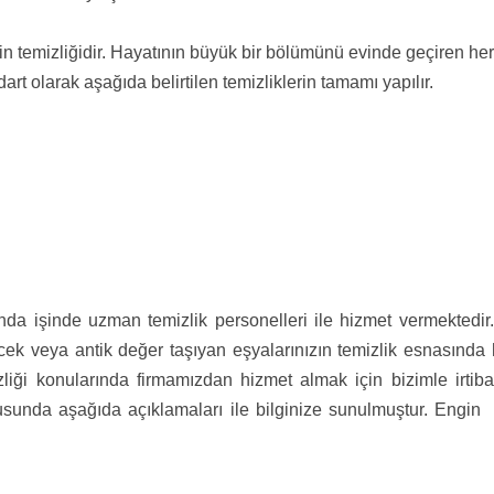
o evin temizliğidir. Hayatının büyük bir bölümünü evinde geçiren
rt olarak aşağıda belirtilen temizliklerin tamamı yapılır.
nda işinde uzman temizlik personelleri ile hizmet vermektedir. 
lecek veya antik değer taşıyan eşyalarınızın temizlik esnasında
mizliği konularında firmamızdan hizmet almak için bizimle irti
nusunda aşağıda açıklamaları ile bilginize sunulmuştur. Engin 