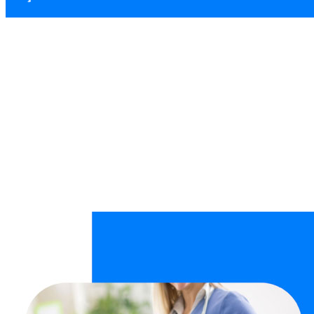
Demetevler Temiz
Ana Sayfa
Hizmet Bölgeleri
Demetevler Temizlik Hizmeti