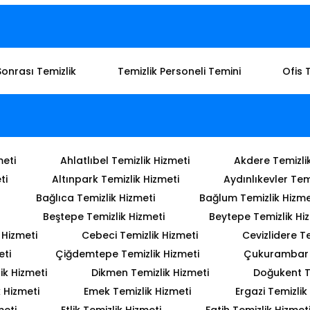
Sonrası Temizlik
Temizlik Personeli Temini
Ofis 
meti
Ahlatlıbel Temizlik Hizmeti
Akdere Temizli
ti
Altınpark Temizlik Hizmeti
Aydınlıkevler Tem
Bağlıca Temizlik Hizmeti
Bağlum Temizlik Hizme
Beştepe Temizlik Hizmeti
Beytepe Temizlik Hi
 Hizmeti
Cebeci Temizlik Hizmeti
Cevizlidere Te
eti
Çiğdemtepe Temizlik Hizmeti
Çukurambar T
ik Hizmeti
Dikmen Temizlik Hizmeti
Doğukent T
 Hizmeti
Emek Temizlik Hizmeti
Ergazi Temizlik
meti
Etlik Temizlik Hizmeti
Fatih Temizlik Hizmet