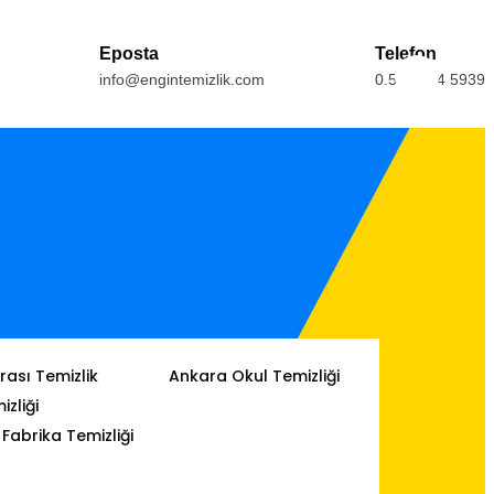
Eposta
Telefon
info@engintemizlik.com
0.554.164 5939
ası Temizlik
Ankara Okul Temizliği
izliği
Fabrika Temizliği