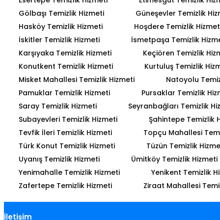
Gölbaşı Temizlik Hizmeti
Güneşevler Temizlik Hiz
Hasköy Temizlik Hizmeti
Hoşdere Temizlik Hizmet
İskitler Temizlik Hizmeti
İsmetpaşa Temizlik Hizme
Karşıyaka Temizlik Hizmeti
Keçiören Temizlik Hiz
Konutkent Temizlik Hizmeti
Kurtuluş Temizlik Hiz
Misket Mahallesi Temizlik Hizmeti
Natoyolu Temiz
Pamuklar Temizlik Hizmeti
Pursaklar Temizlik Hiz
Saray Temizlik Hizmeti
Seyranbağları Temizlik Hi
Subayevleri Temizlik Hizmeti
Şahintepe Temizlik 
Tevfik İleri Temizlik Hizmeti
Topçu Mahallesi Temiz
Türk Konut Temizlik Hizmeti
Tüzün Temizlik Hizme
Uyanış Temizlik Hizmeti
Ümitköy Temizlik Hizmeti
Yenimahalle Temizlik Hizmeti
Yenikent Temizlik H
Zafertepe Temizlik Hizmeti
Ziraat Mahallesi Temiz
İletişim