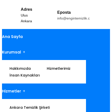
Adres
Eposta
Ulus
info@engintemizlik.com
Ankara
Ana Sayfa
Kurumsal
Hakkımızda
Hizmetlerimiz
İnsan Kaynakları
Hizmetler
Ankara Temizlik Şirketi