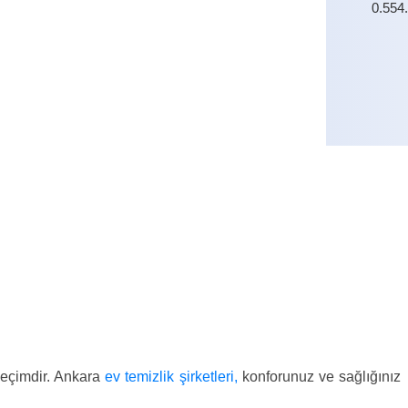
0.554
0.554
 seçimdir. Ankara
ev temizlik şirketleri,
konforunuz ve sağlığınız