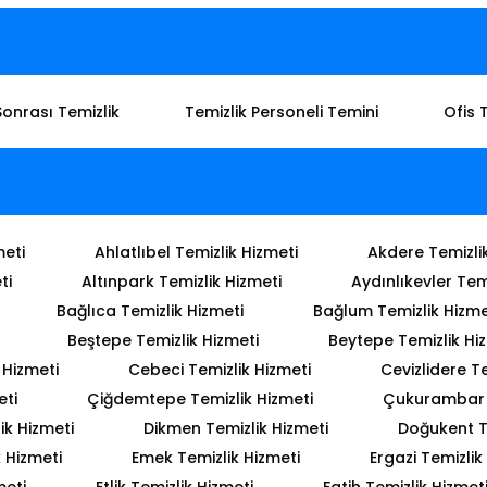
Sonrası Temizlik
Temizlik Personeli Temini
Ofis 
meti
Ahlatlıbel Temizlik Hizmeti
Akdere Temizli
ti
Altınpark Temizlik Hizmeti
Aydınlıkevler Tem
Bağlıca Temizlik Hizmeti
Bağlum Temizlik Hizme
Beştepe Temizlik Hizmeti
Beytepe Temizlik Hi
 Hizmeti
Cebeci Temizlik Hizmeti
Cevizlidere Te
eti
Çiğdemtepe Temizlik Hizmeti
Çukurambar T
ik Hizmeti
Dikmen Temizlik Hizmeti
Doğukent T
 Hizmeti
Emek Temizlik Hizmeti
Ergazi Temizlik
meti
Etlik Temizlik Hizmeti
Fatih Temizlik Hizmet