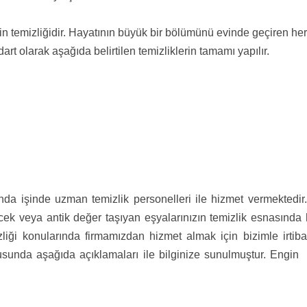
o evin temizliğidir. Hayatının büyük bir bölümünü evinde geçiren
rt olarak aşağıda belirtilen temizliklerin tamamı yapılır.
nda işinde uzman temizlik personelleri ile hizmet vermektedir. 
lecek veya antik değer taşıyan eşyalarınızın temizlik esnasında
mizliği konularında firmamızdan hizmet almak için bizimle irti
nusunda aşağıda açıklamaları ile bilginize sunulmuştur. Engin 