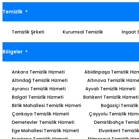
Temizlik
Temizlik Şirketi
Kurumsal Temizlik
İnşaat 
Bölgeler
Ankara Temizlik Hizmeti
Abidinpaşa Temizlik Hiz
Altındağ Temizlik Hizmeti
Altınova Temizlik Hizme
Ayrancı Temizlik Hizmeti
Ayvalı Temizlik Hizmeti
Balgat Temizlik Hizmeti
Batıkent Temizlik Hizmeti
Birlik Mahallesi Temizlik Hizmeti
Boğaziçi Temizlik
Çankaya Temizlik Hizmeti
Çayyolu Temizlik Hizm
Demetevler Temizlik Hizmeti
Demirlibahçe Temizl
Ege Mahallesi Temizlik Hizmeti
Elvankent Temizlik
Esertepe Temizlik Hizmeti
Etimesgut Temizlik Hiz