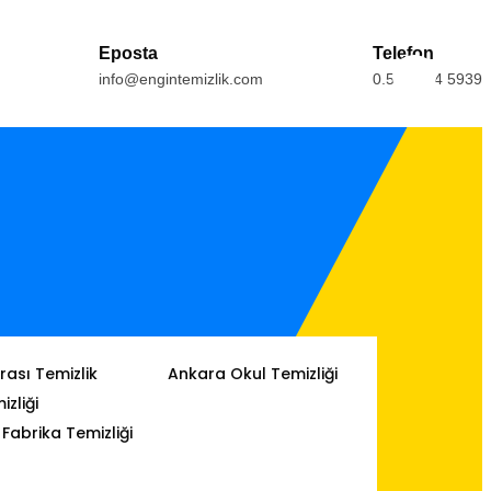
Eposta
Telefon
info@engintemizlik.com
0.554.164 5939
ası Temizlik
Ankara Okul Temizliği
izliği
Fabrika Temizliği