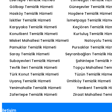
Gölbaşı Temizlik Hizmeti
Güneşevler Temizlik Hiz
Hasköy Temizlik Hizmeti
Hoşdere Temizlik Hizmet
İskitler Temizlik Hizmeti
İsmetpaşa Temizlik Hizme
Karşıyaka Temizlik Hizmeti
Keçiören Temizlik Hiz
Konutkent Temizlik Hizmeti
Kurtuluş Temizlik Hiz
Misket Mahallesi Temizlik Hizmeti
Natoyolu Temiz
Pamuklar Temizlik Hizmeti
Pursaklar Temizlik Hiz
Saray Temizlik Hizmeti
Seyranbağları Temizlik Hi
Subayevleri Temizlik Hizmeti
Şahintepe Temizlik 
Tevfik İleri Temizlik Hizmeti
Topçu Mahallesi Temiz
Türk Konut Temizlik Hizmeti
Tüzün Temizlik Hizme
Uyanış Temizlik Hizmeti
Ümitköy Temizlik Hizmeti
Yenimahalle Temizlik Hizmeti
Yenikent Temizlik H
Zafertepe Temizlik Hizmeti
Ziraat Mahallesi Temiz
İletişim