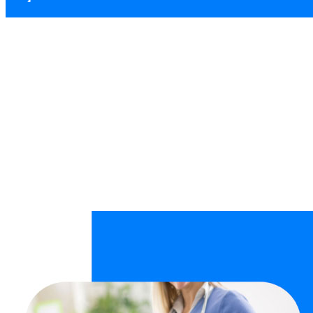
Keçiören Temizlik
Ana Sayfa
Hizmet Bölgeleri
Keçiören Temizlik Hizmeti