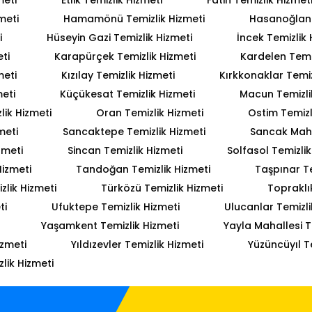
meti
Hamamönü Temizlik Hizmeti
Hasanoğlan 
i
Hüseyin Gazi Temizlik Hizmeti
İncek Temizlik 
ti
Karapürçek Temizlik Hizmeti
Kardelen Temiz
meti
Kızılay Temizlik Hizmeti
Kırkkonaklar Temiz
meti
Küçükesat Temizlik Hizmeti
Macun Temizli
lik Hizmeti
Oran Temizlik Hizmeti
Ostim Temizl
meti
Sancaktepe Temizlik Hizmeti
Sancak Mahal
zmeti
Sincan Temizlik Hizmeti
Solfasol Temizlik
Hizmeti
Tandoğan Temizlik Hizmeti
Taşpınar Te
lik Hizmeti
Türközü Temizlik Hizmeti
Topraklı
ti
Ufuktepe Temizlik Hizmeti
Ulucanlar Temizli
Yaşamkent Temizlik Hizmeti
Yayla Mahallesi T
izmeti
Yıldızevler Temizlik Hizmeti
Yüzüncüyıl T
lik Hizmeti