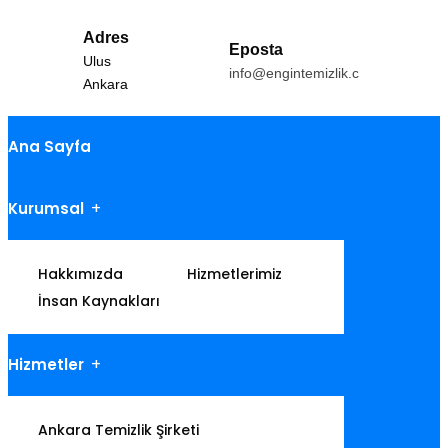
Adres
Eposta
Ulus
info@engintemizlik.com
Ankara
Ana Sayfa
Kurumsal
Hakkımızda
Hizmetlerimiz
İnsan Kaynakları
Hizmetler
Ankara Temizlik Şirketi