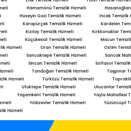
meti
Hamamönü Temizlik Hizmeti
Hasanoğlan 
i
Hüseyin Gazi Temizlik Hizmeti
İncek Temizlik 
ti
Karapürçek Temizlik Hizmeti
Kardelen Temiz
meti
Kızılay Temizlik Hizmeti
Kırkkonaklar Temiz
meti
Küçükesat Temizlik Hizmeti
Macun Temizli
lik Hizmeti
Oran Temizlik Hizmeti
Ostim Temizl
meti
Sancaktepe Temizlik Hizmeti
Sancak Mahal
zmeti
Sincan Temizlik Hizmeti
Solfasol Temizlik
Hizmeti
Tandoğan Temizlik Hizmeti
Taşpınar Te
lik Hizmeti
Türközü Temizlik Hizmeti
Topraklı
ti
Ufuktepe Temizlik Hizmeti
Ulucanlar Temizli
Yaşamkent Temizlik Hizmeti
Yayla Mahallesi T
izmeti
Yıldızevler Temizlik Hizmeti
Yüzüncüyıl T
lik Hizmeti