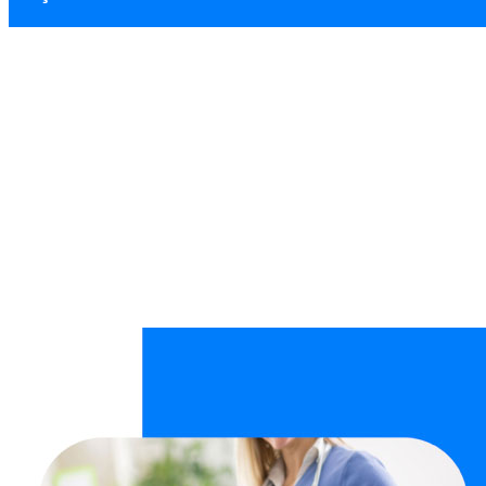
Bahçelievler Kuru
Ana Sayfa
Kurumsal Temizlik
Bahçelievler Kurumsal Temizlik Şirke