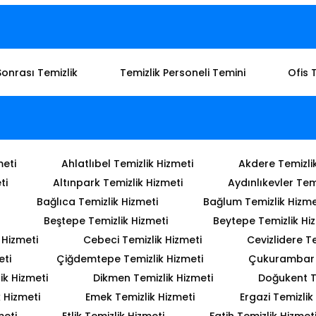
Sonrası Temizlik
Temizlik Personeli Temini
Ofis 
meti
Ahlatlıbel Temizlik Hizmeti
Akdere Temizli
ti
Altınpark Temizlik Hizmeti
Aydınlıkevler Tem
Bağlıca Temizlik Hizmeti
Bağlum Temizlik Hizme
Beştepe Temizlik Hizmeti
Beytepe Temizlik Hi
 Hizmeti
Cebeci Temizlik Hizmeti
Cevizlidere Te
eti
Çiğdemtepe Temizlik Hizmeti
Çukurambar T
ik Hizmeti
Dikmen Temizlik Hizmeti
Doğukent T
 Hizmeti
Emek Temizlik Hizmeti
Ergazi Temizlik
meti
Etlik Temizlik Hizmeti
Fatih Temizlik Hizmet