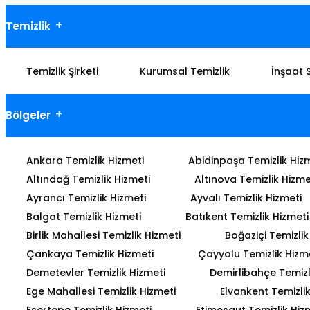
Temizlik
Temizlik Şirketi
Kurumsal Temizlik
İnşaat 
Bölgeler
Ankara Temizlik Hizmeti
Abidinpaşa Temizlik Hiz
Altındağ Temizlik Hizmeti
Altınova Temizlik Hizme
Ayrancı Temizlik Hizmeti
Ayvalı Temizlik Hizmeti
Balgat Temizlik Hizmeti
Batıkent Temizlik Hizmeti
Birlik Mahallesi Temizlik Hizmeti
Boğaziçi Temizlik
Çankaya Temizlik Hizmeti
Çayyolu Temizlik Hizm
Demetevler Temizlik Hizmeti
Demirlibahçe Temizl
Ege Mahallesi Temizlik Hizmeti
Elvankent Temizlik
Esertepe Temizlik Hizmeti
Etimesgut Temizlik Hiz