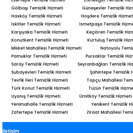
Gölbaşı Temizlik Hizmeti
Güneşevler Temizlik Hiz
Hasköy Temizlik Hizmeti
Hoşdere Temizlik Hizmet
İskitler Temizlik Hizmeti
İsmetpaşa Temizlik Hizme
Karşıyaka Temizlik Hizmeti
Keçiören Temizlik Hiz
Konutkent Temizlik Hizmeti
Kurtuluş Temizlik Hiz
Misket Mahallesi Temizlik Hizmeti
Natoyolu Temiz
Pamuklar Temizlik Hizmeti
Pursaklar Temizlik Hiz
Saray Temizlik Hizmeti
Seyranbağları Temizlik Hi
Subayevleri Temizlik Hizmeti
Şahintepe Temizlik 
Tevfik İleri Temizlik Hizmeti
Topçu Mahallesi Temiz
Türk Konut Temizlik Hizmeti
Tüzün Temizlik Hizme
Uyanış Temizlik Hizmeti
Ümitköy Temizlik Hizmeti
Yenimahalle Temizlik Hizmeti
Yenikent Temizlik H
Zafertepe Temizlik Hizmeti
Ziraat Mahallesi Temiz
İletişim