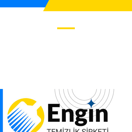
msal Temizlik Şirk
ti