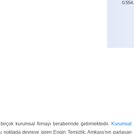
0.554
0.554
birçok kurumsal firmayı beraberinde getirmektedir.
Kurumsal
 da bu noktada devreye giren Engin Temizlik, Amkara'nın parlayan