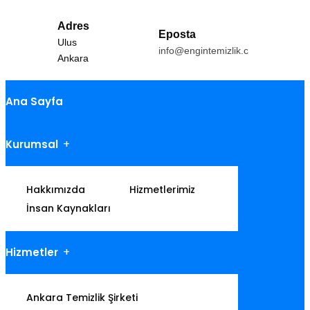
Adres
Eposta
Ulus
info@engintemizlik.com
Ankara
Ana Sayfa
Kurumsal
Hakkımızda
Hizmetlerimiz
İnsan Kaynakları
Hizmetler
Ankara Temizlik Şirketi