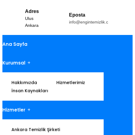
Adres
Eposta
Ulus
info@engintemizlik.com
Ankara
Ana Sayfa
Kurumsal
Hakkımızda
Hizmetlerimiz
İnsan Kaynakları
Hizmetler
Ankara Temizlik Şirketi