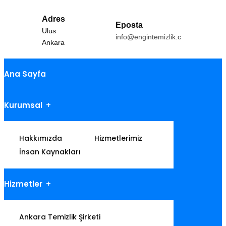
Adres
Eposta
Ulus
info@engintemizlik.com
Ankara
Ana Sayfa
Kurumsal
Hakkımızda
Hizmetlerimiz
İnsan Kaynakları
Hizmetler
Ankara Temizlik Şirketi