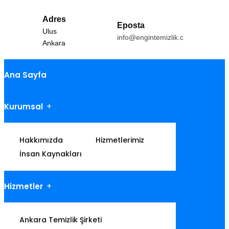
Adres
Eposta
Ulus
info@engintemizlik.com
Ankara
Ana Sayfa
Kurumsal
Hakkımızda
Hizmetlerimiz
İnsan Kaynakları
Hizmetler
Ankara Temizlik Şirketi