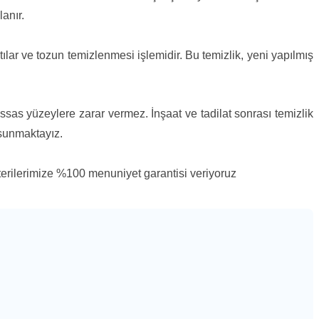
anır.
tılar ve tozun temizlenmesi işlemidir. Bu temizlik, yeni yapılmış
sas yüzeylere zarar vermez. İnşaat ve tadilat sonrası temizlik
 sunmaktayız.
terilerimize %100 menuniyet garantisi veriyoruz