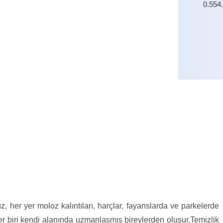
0.554
0.554
ız, her yer moloz kalıntıları, harçlar, fayanslarda ve parkelerde
er biri kendi alanında uzmanlaşmış bireylerden oluşur.Temizlik