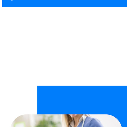
Cevizlidere İnşaat
Ana Sayfa
İnşaat Sonrası Temizlik
Cevizlidere İnşaat Sonrası Temi