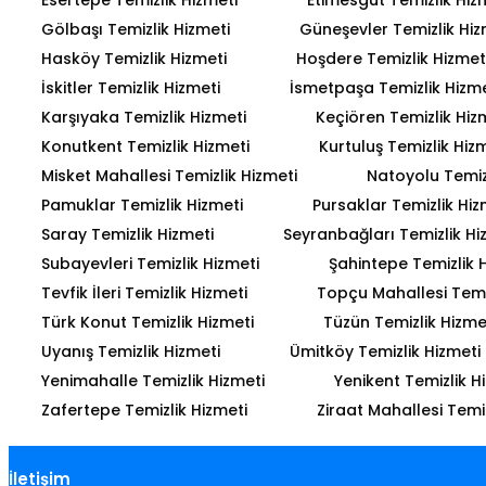
Gölbaşı Temizlik Hizmeti
Güneşevler Temizlik Hiz
Hasköy Temizlik Hizmeti
Hoşdere Temizlik Hizmet
İskitler Temizlik Hizmeti
İsmetpaşa Temizlik Hizme
Karşıyaka Temizlik Hizmeti
Keçiören Temizlik Hiz
Konutkent Temizlik Hizmeti
Kurtuluş Temizlik Hiz
Misket Mahallesi Temizlik Hizmeti
Natoyolu Temiz
Pamuklar Temizlik Hizmeti
Pursaklar Temizlik Hiz
Saray Temizlik Hizmeti
Seyranbağları Temizlik Hi
Subayevleri Temizlik Hizmeti
Şahintepe Temizlik 
Tevfik İleri Temizlik Hizmeti
Topçu Mahallesi Temiz
Türk Konut Temizlik Hizmeti
Tüzün Temizlik Hizme
Uyanış Temizlik Hizmeti
Ümitköy Temizlik Hizmeti
Yenimahalle Temizlik Hizmeti
Yenikent Temizlik H
Zafertepe Temizlik Hizmeti
Ziraat Mahallesi Temiz
İletişim