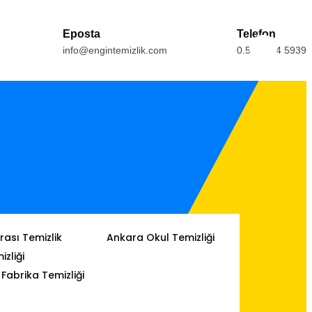
Eposta
Telefon
info@engintemizlik.com
0.554.164 5939
ası Temizlik
Ankara Okul Temizliği
izliği
Fabrika Temizliği