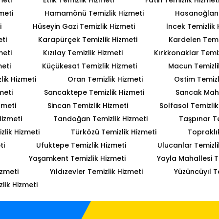
meti
Hamamönü Temizlik Hizmeti
Hasanoğlan 
i
Hüseyin Gazi Temizlik Hizmeti
İncek Temizlik 
ti
Karapürçek Temizlik Hizmeti
Kardelen Temiz
meti
Kızılay Temizlik Hizmeti
Kırkkonaklar Temiz
meti
Küçükesat Temizlik Hizmeti
Macun Temizli
lik Hizmeti
Oran Temizlik Hizmeti
Ostim Temizl
meti
Sancaktepe Temizlik Hizmeti
Sancak Mahal
zmeti
Sincan Temizlik Hizmeti
Solfasol Temizlik
Hizmeti
Tandoğan Temizlik Hizmeti
Taşpınar Te
lik Hizmeti
Türközü Temizlik Hizmeti
Topraklı
ti
Ufuktepe Temizlik Hizmeti
Ulucanlar Temizli
Yaşamkent Temizlik Hizmeti
Yayla Mahallesi T
izmeti
Yıldızevler Temizlik Hizmeti
Yüzüncüyıl T
lik Hizmeti