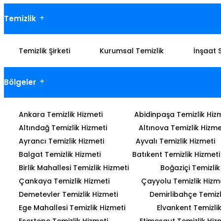
Temizlik
Temizlik Şirketi
Kurumsal Temizlik
İnşaat 
Bölgeler
Ankara Temizlik Hizmeti
Abidinpaşa Temizlik Hiz
Altındağ Temizlik Hizmeti
Altınova Temizlik Hizme
Ayrancı Temizlik Hizmeti
Ayvalı Temizlik Hizmeti
Balgat Temizlik Hizmeti
Batıkent Temizlik Hizmeti
Birlik Mahallesi Temizlik Hizmeti
Boğaziçi Temizlik
Çankaya Temizlik Hizmeti
Çayyolu Temizlik Hizm
Demetevler Temizlik Hizmeti
Demirlibahçe Temizl
Ege Mahallesi Temizlik Hizmeti
Elvankent Temizlik
Esertepe Temizlik Hizmeti
Etimesgut Temizlik Hiz