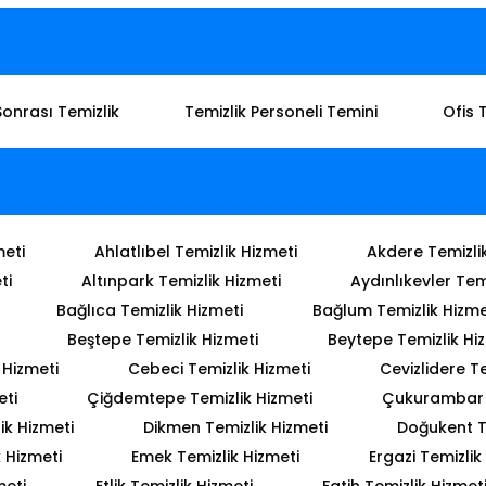
Sonrası Temizlik
Temizlik Personeli Temini
Ofis 
meti
Ahlatlıbel Temizlik Hizmeti
Akdere Temizli
ti
Altınpark Temizlik Hizmeti
Aydınlıkevler Tem
Bağlıca Temizlik Hizmeti
Bağlum Temizlik Hizme
Beştepe Temizlik Hizmeti
Beytepe Temizlik Hi
 Hizmeti
Cebeci Temizlik Hizmeti
Cevizlidere Te
eti
Çiğdemtepe Temizlik Hizmeti
Çukurambar T
ik Hizmeti
Dikmen Temizlik Hizmeti
Doğukent T
 Hizmeti
Emek Temizlik Hizmeti
Ergazi Temizlik
meti
Etlik Temizlik Hizmeti
Fatih Temizlik Hizmet