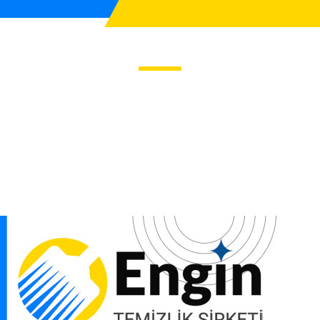
 Sonrası Temizlik
zlik