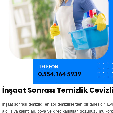
İnşaat Sonrası Temizlik Cevizl
İnşaat sonrası temizliği en zor temizliklerden bir tanesidir. Ev
alçı, sıva kalıntıları, boya ve kireç kalıntıları gözünüzü mü