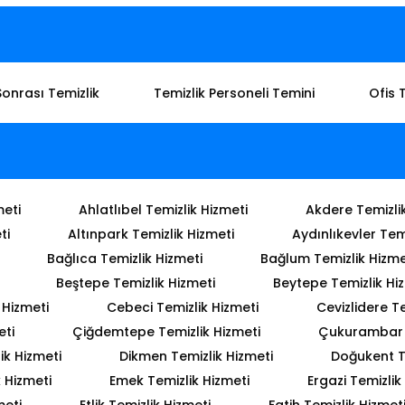
Sonrası Temizlik
Temizlik Personeli Temini
Ofis 
meti
Ahlatlıbel Temizlik Hizmeti
Akdere Temizli
ti
Altınpark Temizlik Hizmeti
Aydınlıkevler Tem
Bağlıca Temizlik Hizmeti
Bağlum Temizlik Hizme
Beştepe Temizlik Hizmeti
Beytepe Temizlik Hi
 Hizmeti
Cebeci Temizlik Hizmeti
Cevizlidere Te
eti
Çiğdemtepe Temizlik Hizmeti
Çukurambar T
ik Hizmeti
Dikmen Temizlik Hizmeti
Doğukent T
 Hizmeti
Emek Temizlik Hizmeti
Ergazi Temizlik
meti
Etlik Temizlik Hizmeti
Fatih Temizlik Hizmet