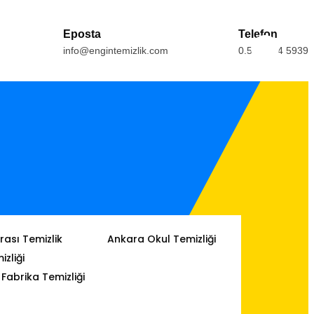
Eposta
Telefon
info@engintemizlik.com
0.554.164 5939
ası Temizlik
Ankara Okul Temizliği
izliği
Fabrika Temizliği