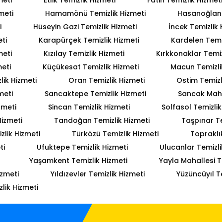
meti
Hamamönü Temizlik Hizmeti
Hasanoğlan 
i
Hüseyin Gazi Temizlik Hizmeti
İncek Temizlik 
ti
Karapürçek Temizlik Hizmeti
Kardelen Temiz
meti
Kızılay Temizlik Hizmeti
Kırkkonaklar Temiz
meti
Küçükesat Temizlik Hizmeti
Macun Temizli
lik Hizmeti
Oran Temizlik Hizmeti
Ostim Temizl
meti
Sancaktepe Temizlik Hizmeti
Sancak Mahal
zmeti
Sincan Temizlik Hizmeti
Solfasol Temizlik
Hizmeti
Tandoğan Temizlik Hizmeti
Taşpınar Te
lik Hizmeti
Türközü Temizlik Hizmeti
Topraklı
ti
Ufuktepe Temizlik Hizmeti
Ulucanlar Temizli
Yaşamkent Temizlik Hizmeti
Yayla Mahallesi T
izmeti
Yıldızevler Temizlik Hizmeti
Yüzüncüyıl T
lik Hizmeti