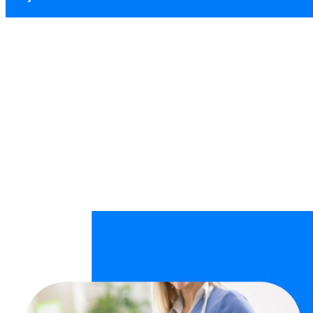
Dikmen Temizlik P
Ana Sayfa
Temizlik Personeli Temini
Dikmen Temizlik Personeli Te