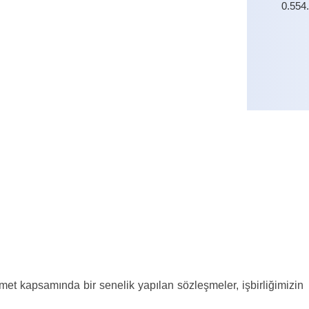
0.554
0.554
zmet kapsamında bir senelik yapılan sözleşmeler, işbirliğimizin