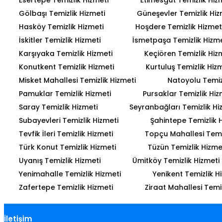
Gölbaşı Temizlik Hizmeti
Güneşevler Temizlik Hiz
Hasköy Temizlik Hizmeti
Hoşdere Temizlik Hizmet
İskitler Temizlik Hizmeti
İsmetpaşa Temizlik Hizme
Karşıyaka Temizlik Hizmeti
Keçiören Temizlik Hiz
Konutkent Temizlik Hizmeti
Kurtuluş Temizlik Hiz
Misket Mahallesi Temizlik Hizmeti
Natoyolu Temiz
Pamuklar Temizlik Hizmeti
Pursaklar Temizlik Hiz
Saray Temizlik Hizmeti
Seyranbağları Temizlik Hi
Subayevleri Temizlik Hizmeti
Şahintepe Temizlik 
Tevfik İleri Temizlik Hizmeti
Topçu Mahallesi Temiz
Türk Konut Temizlik Hizmeti
Tüzün Temizlik Hizme
Uyanış Temizlik Hizmeti
Ümitköy Temizlik Hizmeti
Yenimahalle Temizlik Hizmeti
Yenikent Temizlik H
Zafertepe Temizlik Hizmeti
Ziraat Mahallesi Temiz
İletişim