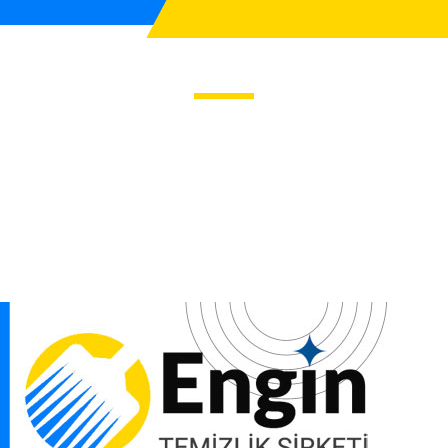
ersoneli Temini
mini