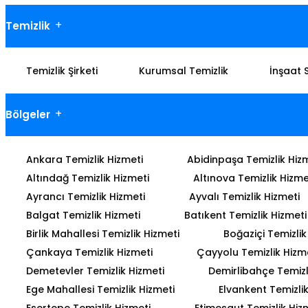
Temizlik
Temizlik Şirketi
Kurumsal Temizlik
İnşaat 
Bölgeler
Ankara Temizlik Hizmeti
Abidinpaşa Temizlik Hiz
Altındağ Temizlik Hizmeti
Altınova Temizlik Hizme
Ayrancı Temizlik Hizmeti
Ayvalı Temizlik Hizmeti
Balgat Temizlik Hizmeti
Batıkent Temizlik Hizmeti
Birlik Mahallesi Temizlik Hizmeti
Boğaziçi Temizlik
Çankaya Temizlik Hizmeti
Çayyolu Temizlik Hizm
Demetevler Temizlik Hizmeti
Demirlibahçe Temizl
Ege Mahallesi Temizlik Hizmeti
Elvankent Temizlik
Esertepe Temizlik Hizmeti
Etimesgut Temizlik Hiz