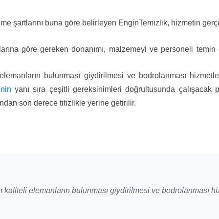
şme şartlarını buna göre belirleyen EnginTemizlik, hizmetin gerç
na göre gereken donanımı, malzemeyi ve personeli temin eder. 
li elemanların bulunması giydirilmesi ve bodrolanması hizmetle
inin
yanı sıra çeşitli gereksinimleri doğrultusunda çalışacak p
an son derece titizlikle yerine getirilir.
an kaliteli elemanların bulunması giydirilmesi ve bodrolanması h