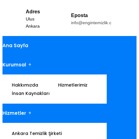
Adres
Eposta
Ulus
info@engintemizlik.com
Ankara
Ana Sayfa
Kurumsal
Hakkımızda
Hizmetlerimiz
İnsan Kaynakları
Hizmetler
Ankara Temizlik Şirketi