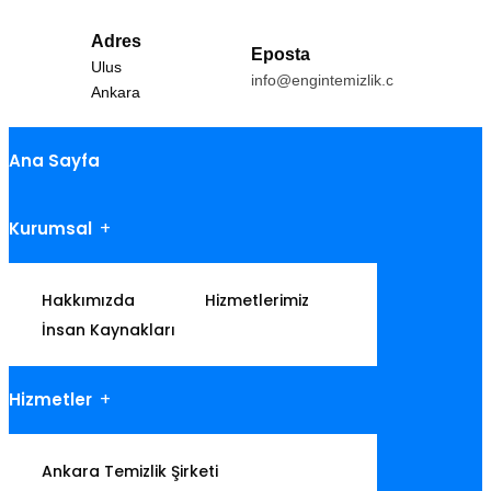
Adres
Eposta
Ulus
info@engintemizlik.com
Ankara
Ana Sayfa
Kurumsal
Hakkımızda
Hizmetlerimiz
İnsan Kaynakları
Hizmetler
Ankara Temizlik Şirketi