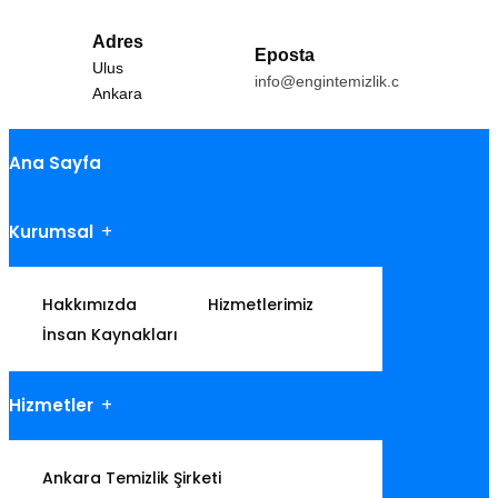
Adres
Eposta
Ulus
info@engintemizlik.com
Ankara
Ana Sayfa
Kurumsal
Hakkımızda
Hizmetlerimiz
İnsan Kaynakları
Hizmetler
Ankara Temizlik Şirketi