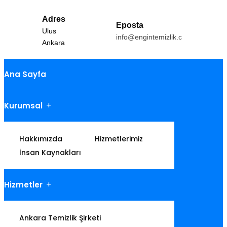
Adres
Eposta
Ulus
info@engintemizlik.com
Ankara
Ana Sayfa
Kurumsal
Hakkımızda
Hizmetlerimiz
İnsan Kaynakları
Hizmetler
Ankara Temizlik Şirketi