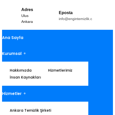
Adres
Eposta
Ulus
info@engintemizlik.com
Ankara
Ana Sayfa
Kurumsal
Hakkımızda
Hizmetlerimiz
İnsan Kaynakları
Hizmetler
Ankara Temizlik Şirketi