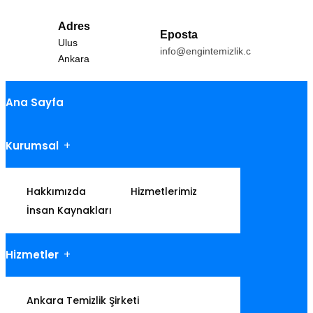
Adres
Eposta
Ulus
info@engintemizlik.com
Ankara
Ana Sayfa
Kurumsal
Hakkımızda
Hizmetlerimiz
İnsan Kaynakları
Hizmetler
Ankara Temizlik Şirketi