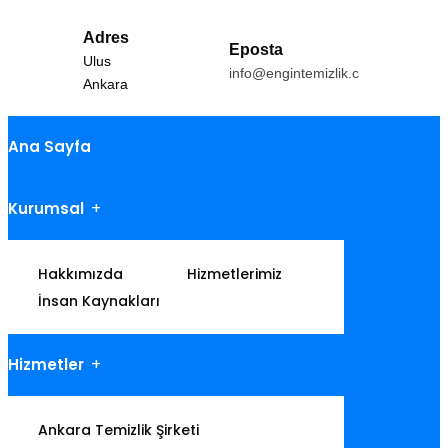
Adres
Eposta
Ulus
info@engintemizlik.com
Ankara
Ana Sayfa
Kurumsal
Hakkımızda
Hizmetlerimiz
İnsan Kaynakları
Hizmetler
Ankara Temizlik Şirketi