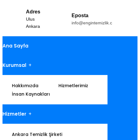
Adres
Eposta
Ulus
info@engintemizlik.com
Ankara
Ana Sayfa
Kurumsal
Hakkımızda
Hizmetlerimiz
İnsan Kaynakları
Hizmetler
Ankara Temizlik Şirketi