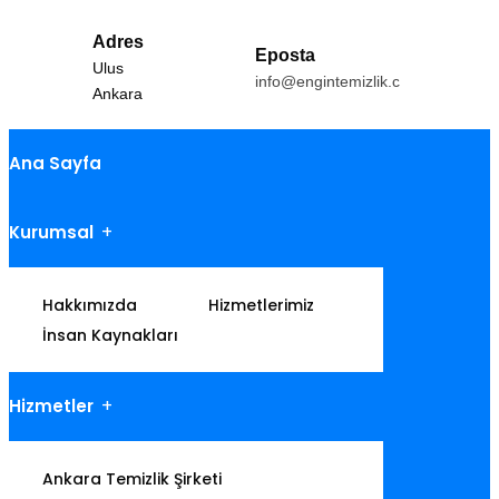
Adres
Eposta
Ulus
info@engintemizlik.com
Ankara
Ana Sayfa
Kurumsal
Hakkımızda
Hizmetlerimiz
İnsan Kaynakları
Hizmetler
Ankara Temizlik Şirketi