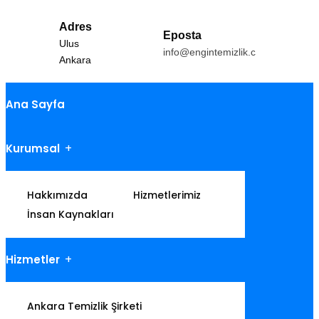
Adres
Eposta
Ulus
info@engintemizlik.com
Ankara
Ana Sayfa
Kurumsal
Hakkımızda
Hizmetlerimiz
İnsan Kaynakları
Hizmetler
Ankara Temizlik Şirketi