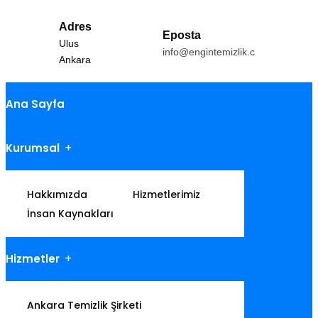
Adres
Eposta
Ulus
info@engintemizlik.com
Ankara
Ana Sayfa
Kurumsal
Hakkımızda
Hizmetlerimiz
İnsan Kaynakları
Hizmetler
Ankara Temizlik Şirketi